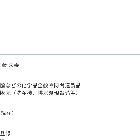
社
佐藤 栄寿
樹脂などの化学品全般や同関連製品
の販売（洗浄機、排水処理設備等）
月現在）
売登録