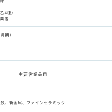
登録
乙4種）
入業者
3月期）
主要営業品目
全般、新金属、ファインセラミック