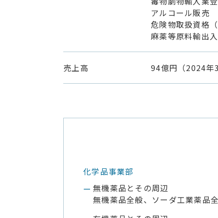
毒物劇物輸入業
アルコール販売
危険物取扱資格（
麻薬等原料輸出
売上高
94億円（2024年
化学品事業部
無機薬品とその周辺
無機薬品全般、ソーダ工業薬品