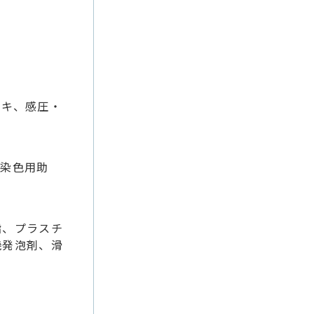
ンキ、感圧・
・染色用助
脂、プラスチ
機発泡剤、滑