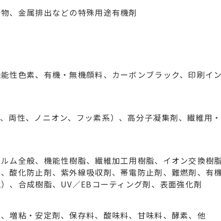
合物、金属排出などの特殊用途有機剤
機能性色素、有機・無機顔料、カーボンブラック、印刷イ
ン、両性、ノニオン、フッ素系）、高分子凝集剤、繊維用
ィルム全般、機能性樹脂、繊維加工用樹脂、イオン交換樹
剤、酸化防止剤、紫外線吸収剤、帯電防止剤、難燃剤、有
）、合成樹脂、UV／EBコーティング剤、表面強化剤
剤、増粘・安定剤、保存料、酸味料、甘味料、酵素、他